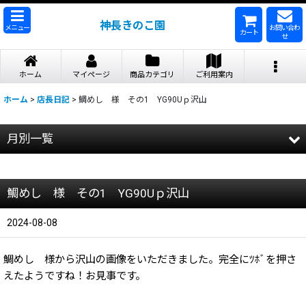
神長きのこ園
メニュー
お問い合わ
カート
せ
ホーム
マイページ
商品カテゴリ
ご利用案内
ホーム
>
店長日記
>
鯛めし 様 その1 YG90Uｐ沢山
月別一覧
2026年
鯛めし 様 その1 YG90Uｐ沢山
2025年
2024年
2024-08-08
2023年
鯛めし 様から沢山の画像をいただきました。完全にﾂﾎﾞを押さ
えたようですね！お見事です。
2022年
2021年