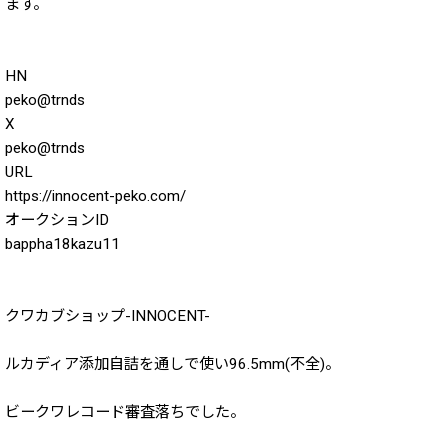
ます。
2020年
HN
2019年
peko@trnds
2018年
X
peko@trnds
2017年
URL
https://innocent-peko.com/
2016年
オークションID
2015年
bappha18kazu11
2014年
クワカブショップ-INNOCENT-
2013年
2012年
ルカディア添加自詰を通しで使い96.5mm(不全)。
2011年
ビークワレコード審査落ちでした。
2010年