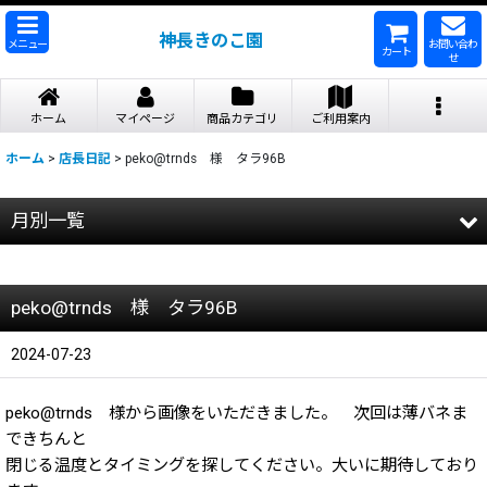
神長きのこ園
メニュー
お問い合わ
カート
せ
ホーム
マイページ
商品カテゴリ
ご利用案内
ホーム
>
店長日記
>
peko@trnds 様 タラ96B
月別一覧
2026年
peko@trnds 様 タラ96B
2025年
2024年
2024-07-23
2023年
peko@trnds 様から画像をいただきました。 次回は薄バネま
できちんと
2022年
閉じる温度とタイミングを探してください。大いに期待しており
2021年