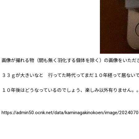
画像が撮れる物（間も無く羽化する個体を除く）の画像をいただ
３３ｇが大きいなと 行ってた時代ってまだ１０年経って居ない
１０年後はどうなっているのでしょう、楽しみ以外有りません。
https://admin50.ocnk.net/data/kaminagakinokoen/image/202407