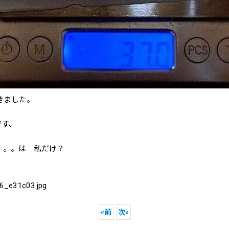
きました。
です、
。。。は 私だけ？
06_e31c03.jpg
«
前
次
»