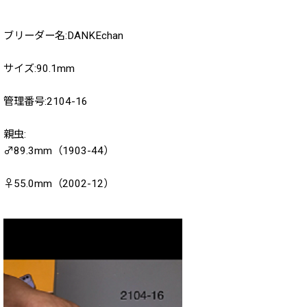
2020年
ブリーダー名:DANKEchan
2019年
サイズ:90.1mm
2018年
管理番号:2104-16
2017年
親虫:
2016年
♂89.3mm（1903-44）
2015年
♀55.0mm（2002-12）
2014年
2013年
2012年
2011年
2010年