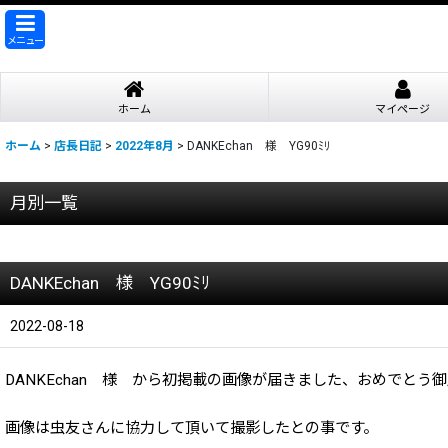
メニュー
ホーム
マイページ
ホーム
>
店長日記
>
2022年8月
>
DANKEchan 様 YG90ﾐﾘ
月別一覧
2026年
DANKEchan 様 YG90ﾐﾘ
2025年
2024年
2022-08-18
2023年
DANKEchan 様 から初掲載の画像が届きました、おめでとう
2022年
画像は虫友さんに協力して頂いて撮影したとの事です。
2021年